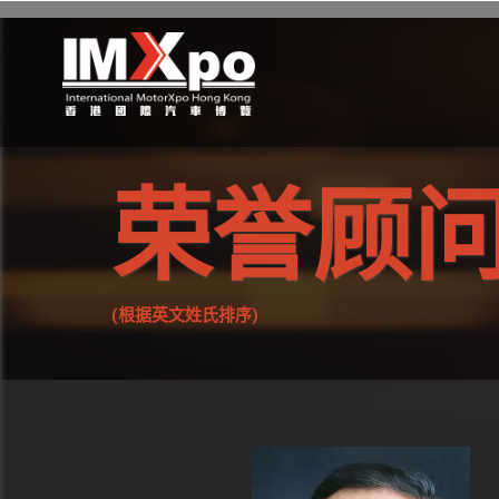
荣誉顾
(根据英文姓氏排序)​